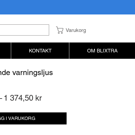
Varukorg
KONTAKT
OM BLIXTRA
nde varningsljus
Ordinarie
Reapris
 
1 374,50 kr
pris
G I VARUKORG