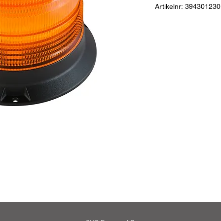
Artikelnr: 394301230
Stort roterande varni
räckvid och maximal 
förprogrammerade bl
Material:
Aluminium /
Dimensioner:
D - 160
Anslutning:
Kabel 0,5
Spänning (V):
9 - 36
Godkännanden:
ECE
Säkerhetsklass:
Vatte
LED:
12 st x 3w