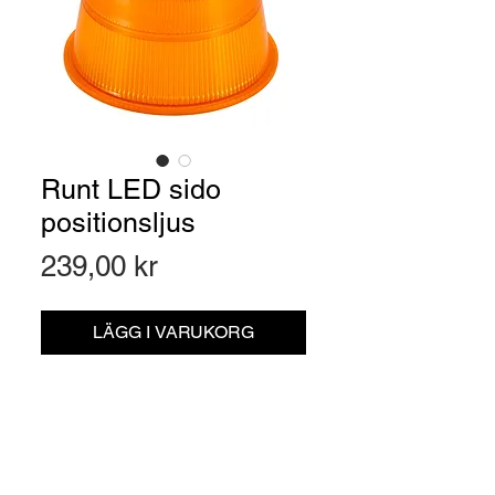
Runt LED sido
positionsljus
Pris
239,00 kr
LÄGG I VARUKORG
Artikelnr: 161401140