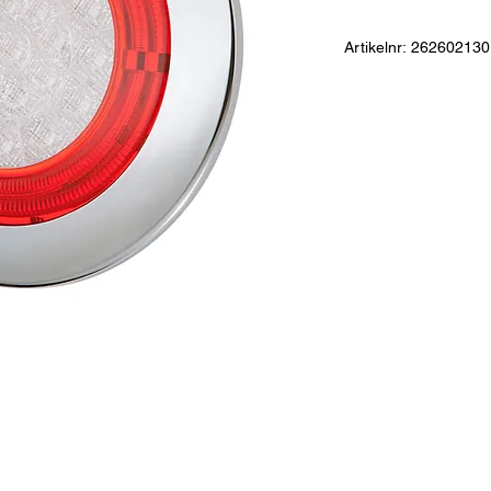
Artikelnr: 262602130
Rund Baklykta för inf
kromring.
Material:
ABS/Akryl
Dimensioner:
D - 155 
Anslutning:
2,5m kabe
Spänning (V):
24
Funktion:
Bak positio
Godkännanden:
ECE
Säkerhetsklass:
Vatte
LED:
21+6