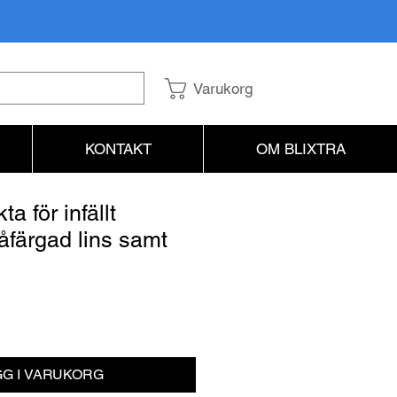
Varukorg
KONTAKT
OM BLIXTRA
a för infällt
åfärgad lins samt
is
G I VARUKORG