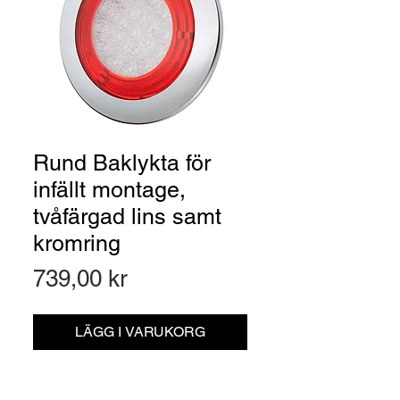
Rund Baklykta för
infällt montage,
tvåfärgad lins samt
kromring
Pris
739,00 kr
LÄGG I VARUKORG