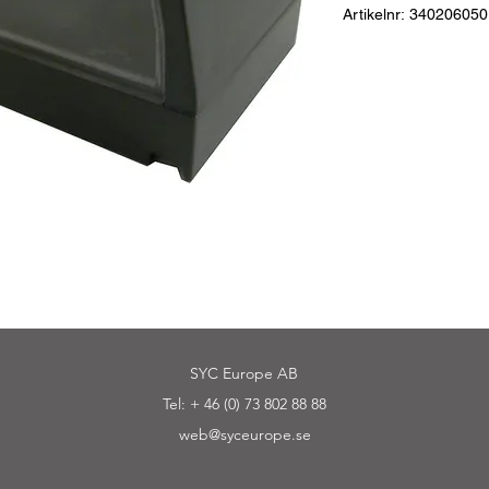
Artikelnr: 340206050
Registreringsskyltbely
Material:
PC/PC
Dimensioner:
110 X 5
Anslutning:
Glödlampor
avstånd 72 mm
Funktion:
Registrerin
Godkännanden:
ECE
SYC Europe AB
Tel: + 46 (0) 73 802 88 88
web@syceurope.se