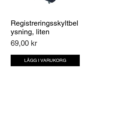
Registreringsskyltbel
ysning, liten
Pris
69,00 kr
LÄGG I VARUKORG
Artikelnr: 340106050
Registreringsskyltbelysning, liten.
Material:
Akryl/Nylon
Dimensioner:
82 X 31
Anslutning:
Glödlampor ingår ej. Två st
M6 bultar, c-c avstånd 45 mm