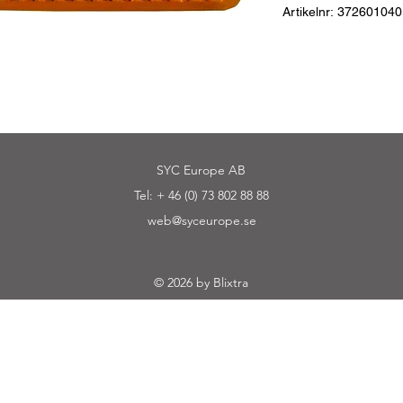
Artikelnr: 372601040
Reflex, självhäftan
Material:
Akryl
Dimensioner:
94 X 44
Anslutning:
självhäft
Godkännanden:
ECE
SYC Europe AB
Tel: + 46 (0) 73 802 88 88
web@syceurope.se
© 2026 by Blixtra