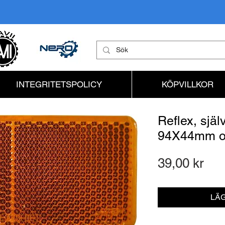
INTEGRITETSPOLICY
KÖPVILLKOR
Reflex, sjä
94X44mm o
Pri
39,00 kr
LÄG