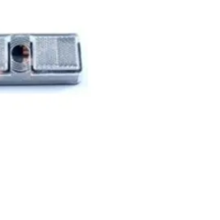
Positionslykta med ref
Material:
Akryl/ABS
Dimensioner:
110 X 4
Anslutning:
Glödlampo
Funktion:
Position
Godkännanden:
ECE