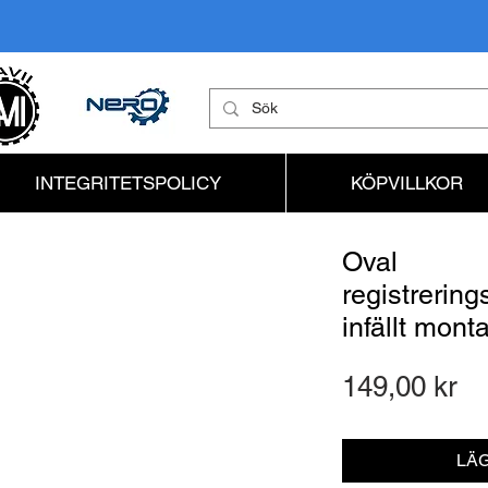
INTEGRITETSPOLICY
KÖPVILLKOR
Oval
registrering
infällt mont
Pr
149,00 kr
LÄG