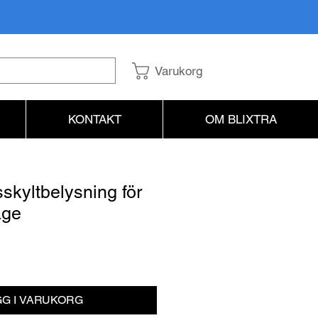
Varukorg
KONTAKT
OM BLIXTRA
sskyltbelysning för
age
is
G I VARUKORG