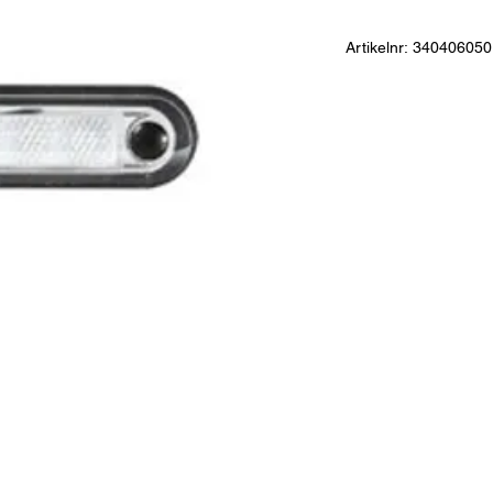
Artikelnr: 340406050
Oval registreringssky
Material:
PC
Dimensioner:
81 X 26
Anslutning:
Kabel. Två
avstånd 57,5 mm
Spänning (V):
12/24
Godkännanden:
ECE
Säkerhetsklass:
Vatte
LED:
3