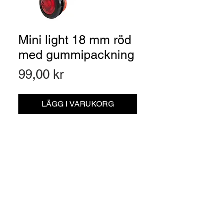
Mini light 18 mm röd
med gummipackning
Pris
99,00 kr
LÄGG I VARUKORG
Artikelnr: 161692150
Blixtra Mini light röd med
gummipackning, för diskreta infällda
installationer.
Material:
Akryl