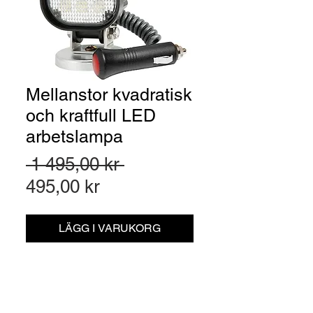
Mellanstor kvadratisk
och kraftfull LED
arbetslampa
Ordinarie
 1 495,00 kr 
Reapris
pris
495,00 kr
LÄGG I VARUKORG
Artikelnr: 377806230