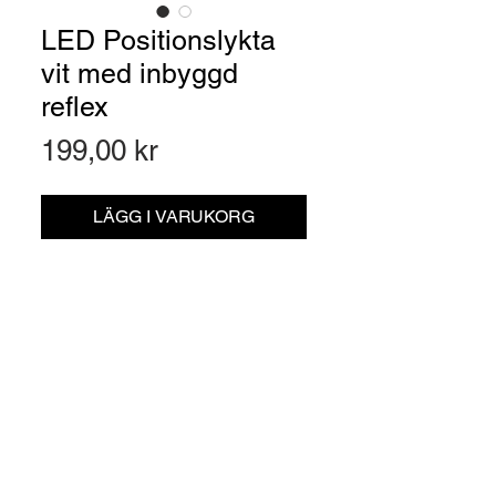
LED Positionslykta
vit med inbyggd
reflex
Pris
199,00 kr
LÄGG I VARUKORG
Artikelnr: 160306350
LED Positionslykta vit med inbyggd
reflex. Sammanfogad med
ultraljudssvetsning för bästa
vattentäthet
Material:
ABS/Akryl