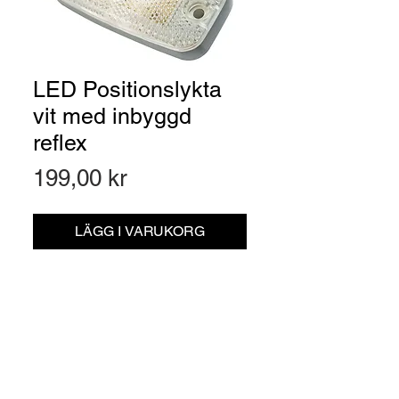
LED Positionslykta
vit med inbyggd
reflex
Pris
199,00 kr
LÄGG I VARUKORG
Artikelnr: 160106150
LED Positionslykta vit med inbyggd
reflex. Sammanfogad med