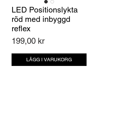
LED Positionslykta
röd med inbyggd
reflex
Pris
199,00 kr
LÄGG I VARUKORG
Artikelnr: 160302350
LED Positionslykta röd med inbyggd
reflex. Sammanfogad med
ultraljudssvetsning för bästa
vattentäthet
Material:
ABS/Akryl