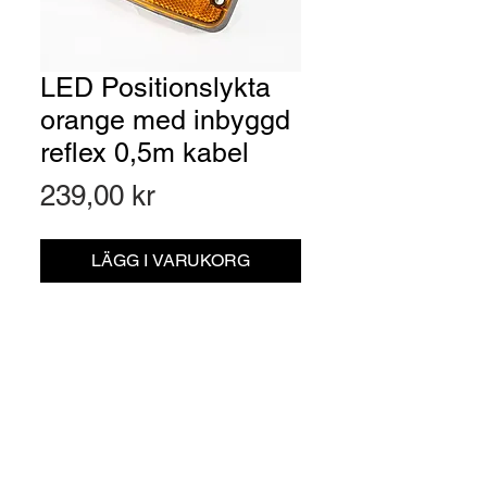
LED Positionslykta
orange med inbyggd
reflex 0,5m kabel
Pris
239,00 kr
LÄGG I VARUKORG
Artikelnr: 162101050
LED Positionslykta orange med
inbyggd reflex. Sammanfogad med
ultraljudssvetsning för bästa