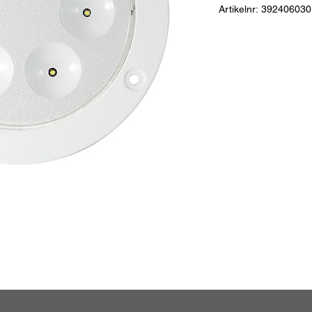
Artikelnr: 392406030
LED interiörbelysning 
kraftfull, 70 lux vid 2
Material:
Aluminium /
Dimensioner:
Ø - 175 
Anslutning:
Kabel 0,
Prestanda:
3300 Lm
Spänning (V):
24
Säkerhetsklass:
damm
LED:
6 st x 5w