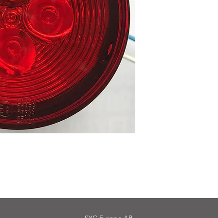
Led Dimbaklykta att
371602-reflex
Material:
ABS/Akryl
Dimensioner:
66 X 52
Anslutning:
Kabel 0,5
Spänning (V):
12
Funktion:
Godkännanden:
ECE
Säkerhetsklass:
Vatte
LED:
N.A