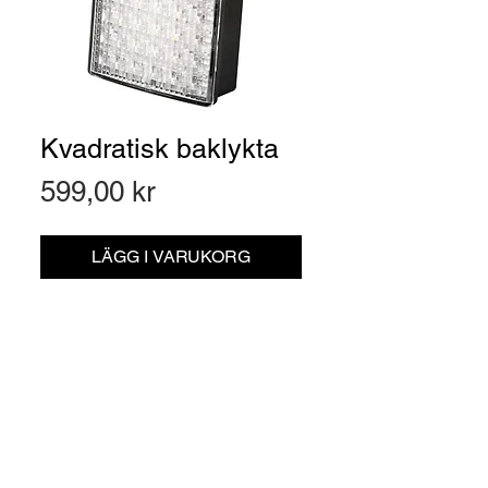
Kvadratisk baklykta
Pris
599,00 kr
LÄGG I VARUKORG
Artikelnr: 263200130
Kvadratisk baklykta.
Material:
ABS/Akryl
Dimensioner:
80 X 80 X 34