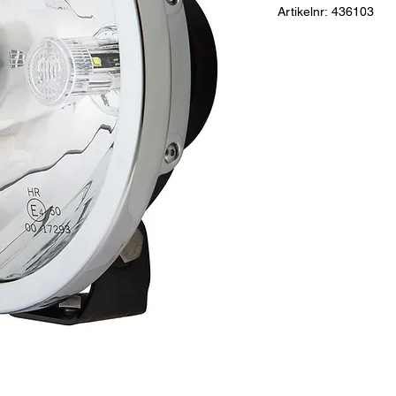
Artikelnr: 436103
Beskrivning:
E-märkt 
PC, kromsarg. Alla f
avvägd konstruktion 
Material:
Aluminium 
Dimensioner:
Ø 225
Anslutning:
kabel 3m,
teknik
Prestanda:
2700 Lm
Spänning (V):
9 - 36
Godkännanden:
ECE,
LED:
3 st x 10w
Ljusbild:
Fjärr och po